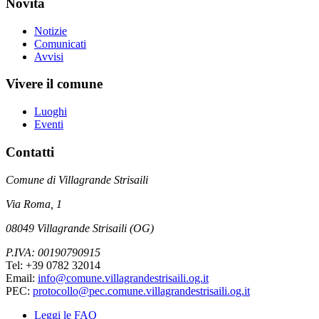
Novità
Notizie
Comunicati
Avvisi
Vivere il comune
Luoghi
Eventi
Contatti
Comune di Villagrande Strisaili
Via Roma, 1
08049 Villagrande Strisaili (OG)
P.IVA: 00190790915
Tel: +39 0782 32014
Email:
info@comune.villagrandestrisaili.og.it
PEC:
protocollo@pec.comune.villagrandestrisaili.og.it
Leggi le FAQ