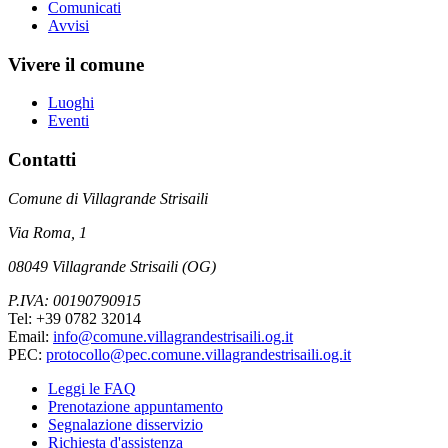
Comunicati
Avvisi
Vivere il comune
Luoghi
Eventi
Contatti
Comune di Villagrande Strisaili
Via Roma, 1
08049 Villagrande Strisaili (OG)
P.IVA: 00190790915
Tel: +39 0782 32014
Email:
info@comune.villagrandestrisaili.og.it
PEC:
protocollo@pec.comune.villagrandestrisaili.og.it
Leggi le FAQ
Prenotazione appuntamento
Segnalazione disservizio
Richiesta d'assistenza